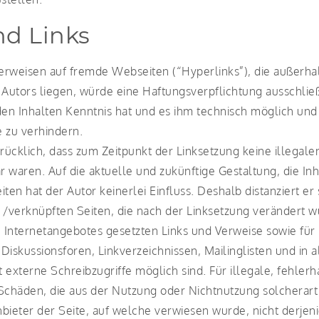
nd Links
Verweisen auf fremde Webseiten (“Hyperlinks”), die außerha
utors liegen, würde eine Haftungsverpflichtung ausschließl
den Inhalten Kenntnis hat und es ihm technisch möglich un
e zu verhindern.
rücklich, dass zum Zeitpunkt der Linksetzung keine illegale
 waren. Auf die aktuelle und zukünftige Gestaltung, die In
ten hat der Autor keinerlei Einfluss. Deshalb distanziert er
n /verknüpften Seiten, die nach der Linksetzung verändert w
n Internetangebotes gesetzten Links und Verweise sowie fü
Diskussionsforen, Linkverzeichnissen, Mailinglisten und in
 externe Schreibzugriffe möglich sind. Für illegale, fehlerh
 Schäden, die aus der Nutzung oder Nichtnutzung solcherar
nbieter der Seite, auf welche verwiesen wurde, nicht derjeni