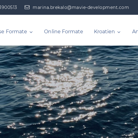
53900513
marina.brekalo@mavie-development.com
na Brekalo
se Formate
Online Formate
Kroatien
An
pment