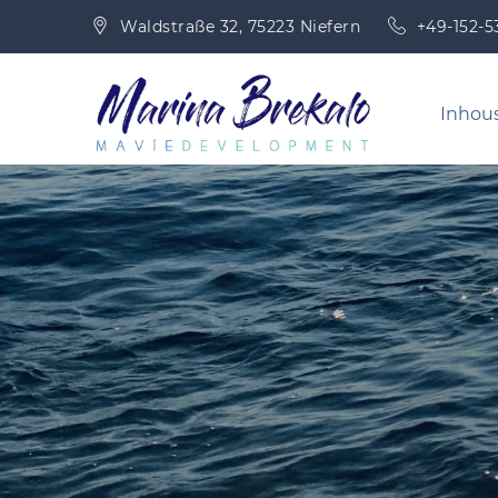
Skip
Waldstraße 32, 75223 Niefern
+49-152-
to
content
Mari
Inhou
MaVíe Develo